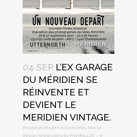
04 SEP
L’EX GARAGE
DU MÉRIDIEN SE
RÉINVENTE ET
DEVIENT LE
MERIDIEN VINTAGE.
Posted at 08:13h
in
Accessoires
,
Interior
Design
,
Showrooms
by
Phil MULLER
0