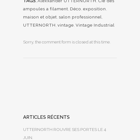
TAGS:
Alexxander UTTERNORTH
,
Cie des
ampoules a filament
,
Déco
,
exposition
,
maison et objet
,
salon professionnel
,
UTTERNORTH
,
vintage
,
Vintage Industrial
Sorry, the comment form is closed at this time.
ARTICLES RÉCENTS
UTTERNORTH ROUVRE SES PORTES LE 4
JUIN.