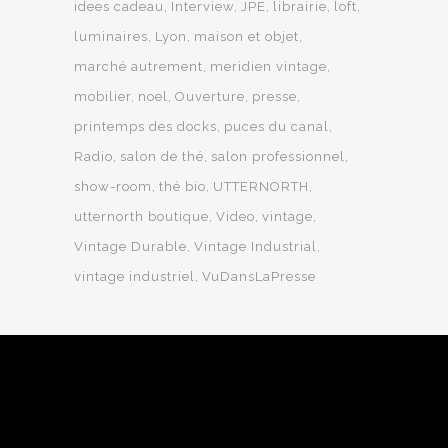
idees cadeau
Interview
JPE
librairie
loft
luminaires
Lyon
maison et objet
marché autrement
meridien vintage
mobilier
noel
Ouverture
presse
printemps des docks
puces du canal
Radio
salon de thé
salon professionnel
show-room
thé bio
UTTERNORTH
utternorth boutique
Video
vintage
Vintage Durable
Vintage Industrial
vintage industriel
VuDansLaPresse