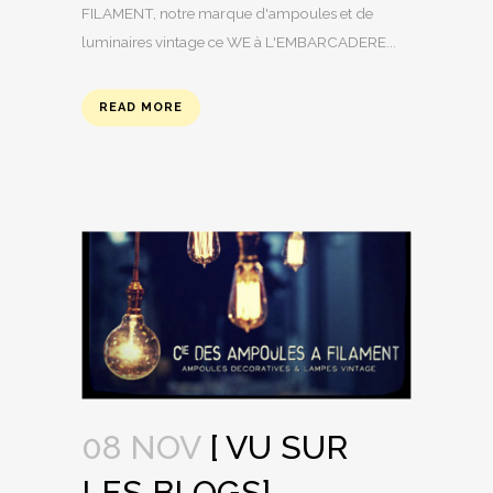
FILAMENT, notre marque d'ampoules et de
luminaires vintage ce WE à L'EMBARCADERE...
READ MORE
08 NOV
[ VU SUR
LES BLOGS]