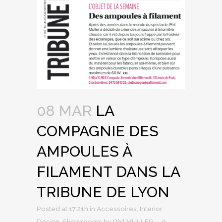
08 MAR
LA
COMPAGNIE DES
AMPOULES À
FILAMENT DANS LA
TRIBUNE DE LYON
Posted at 17:21h
in
Accessoires
,
Interior
Design
,
Showrooms
by
Phil MULLER
0