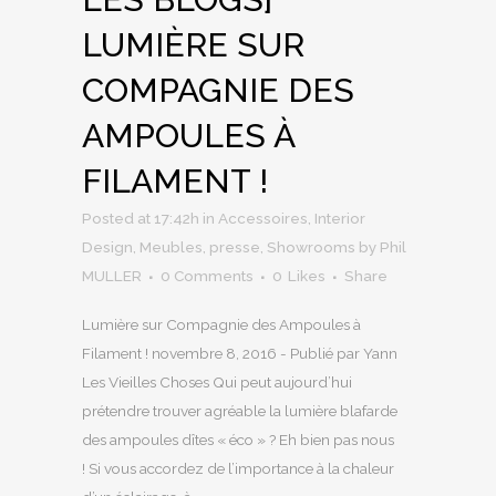
LUMIÈRE SUR
COMPAGNIE DES
AMPOULES À
FILAMENT !
Posted at 17:42h
in
Accessoires
,
Interior
Design
,
Meubles
,
presse
,
Showrooms
by
Phil
MULLER
0 Comments
0
Likes
Share
Lumière sur Compagnie des Ampoules à
Filament ! novembre 8, 2016 - Publié par Yann
Les Vieilles Choses Qui peut aujourd’hui
prétendre trouver agréable la lumière blafarde
des ampoules dîtes « éco » ? Eh bien pas nous
! Si vous accordez de l’importance à la chaleur