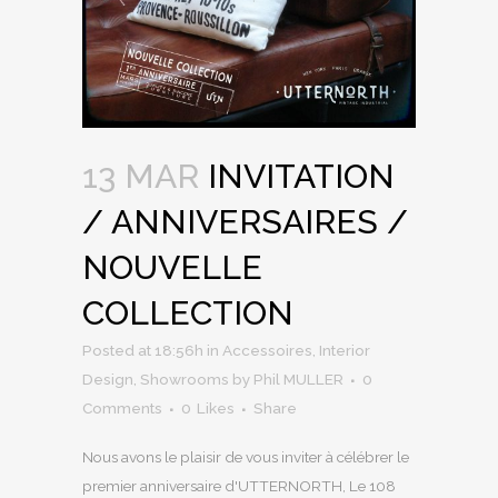
13 MAR
INVITATION
/ ANNIVERSAIRES /
NOUVELLE
COLLECTION
Posted at 18:56h
in
Accessoires
,
Interior
Design
,
Showrooms
by
Phil MULLER
0
Comments
0
Likes
Share
Nous avons le plaisir de vous inviter à célébrer le
premier anniversaire d'UTTERNORTH, Le 108