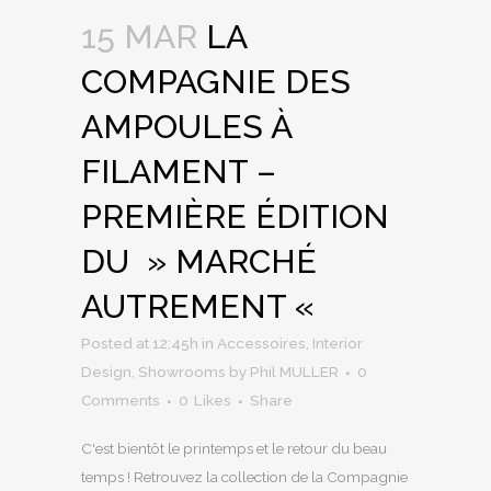
15 MAR
LA
COMPAGNIE DES
AMPOULES À
FILAMENT –
PREMIÈRE ÉDITION
DU » MARCHÉ
AUTREMENT «
Posted at 12:45h
in
Accessoires
,
Interior
Design
,
Showrooms
by
Phil MULLER
0
Comments
0
Likes
Share
C'est bientôt le printemps et le retour du beau
temps ! Retrouvez la collection de la Compagnie