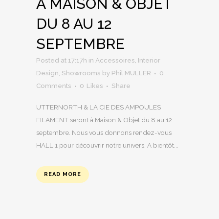
À MAISON & OBJET
DU 8 AU 12
SEPTEMBRE
Posted at 17:17h
in
Accessoires
,
Interior
Design
,
Showrooms
by
Phil MULLER
0
Comments
0
Likes
Share
UTTERNORTH & LA CIE DES AMPOULES
FILAMENT seront à Maison & Objet du 8 au 12
septembre. Nous vous donnons rendez-vous
HALL 1 pour découvrir notre univers. A bientôt...
READ MORE