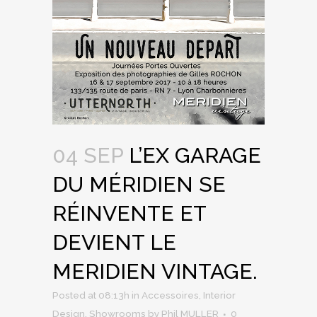
04 SEP
L’EX GARAGE
DU MÉRIDIEN SE
RÉINVENTE ET
DEVIENT LE
MERIDIEN VINTAGE.
Posted at 08:13h
in
Accessoires
,
Interior
Design
,
Showrooms
by
Phil MULLER
0