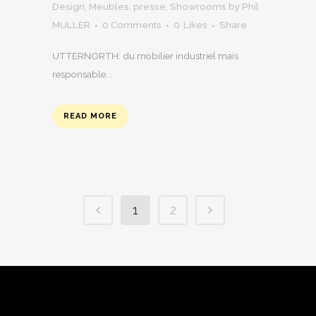
Design
,
Meubles
,
presse
,
Showrooms
by
Phil
MULLER
0 Comments
0
Likes
Share
UTTERNORTH: du mobilier industriel mais
responsable...
READ MORE
1
2