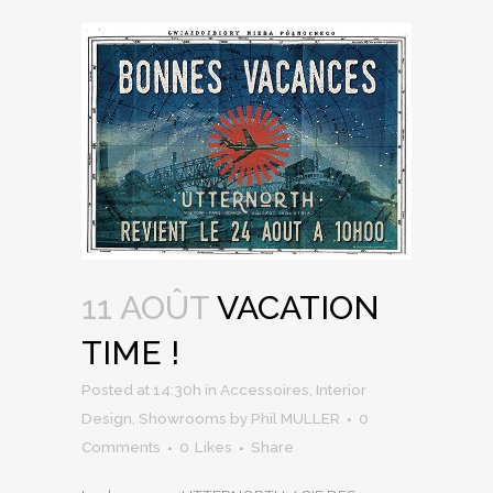
11 AOÛT
VACATION
TIME !
Posted at 14:30h
in
Accessoires
,
Interior
Design
,
Showrooms
by
Phil MULLER
0
Comments
0
Likes
Share