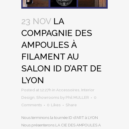
23 NOV
LA
COMPAGNIE DES
AMPOULES À
FILAMENT AU
SALON ID D’ART DE
LYON
Posted at 12:27h
in
Accessoires
,
Interior
Design
,
Showrooms
by
Phil MULLER
0
Comments
0
Likes
Share
Nous terminons la tournée ID d'ART à LYON
Nous présenterons LA CIE DES AMPOULES A