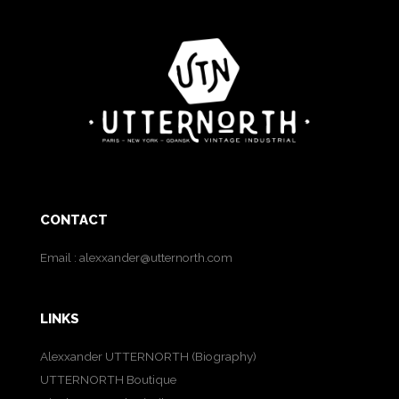
CONTACT
Email :
alexxander@utternorth.com
LINKS
Alexxander UTTERNORTH (Biography)
UTTERNORTH Boutique