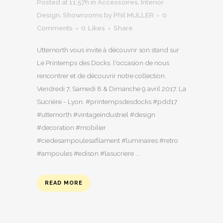
Posted at 11:57h
in
Accessoires
,
Interior
Design
,
Showrooms
by
Phil MULLER
0
Comments
0
Likes
Share
Utternorth vous invite à découvrir son stand sur
Le Printemps des Docks. l'occasion de nous
rencontrer et de découvrir notre collection.
Vendredi 7, Samedi 8 & Dimanche 9 avril 2017. La
Sucrière - Lyon. #printempsdesdocks #pdd17
#utternorth #vintageindustriel #design
#decoration #mobilier
#ciedesampoulesafilament #luminaires #retro
#ampoules #edison #lasucriere ...
READ MORE