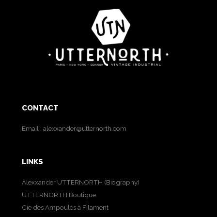
CONTACT
Email :
alexxander@utternorth.com
LINKS
Alexxander UTTERNORTH (Biography)
UTTERNORTH Boutique
Cie des Ampoules à Filament