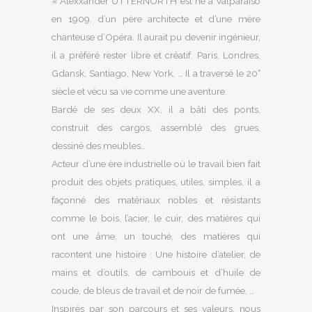
« Alexxander UTTERNORTH est né à Valparaiso
en 1909, d’un père architecte et d’une mère
chanteuse d’Opéra. Il aurait pu devenir ingénieur,
il a préféré rester libre et créatif. Paris, Londres,
Gdansk, Santiago, New York, … Il a traversé le 20°
siècle et vécu sa vie comme une aventure.
Bardé de ses deux XX, il a bâti des ponts,
construit des cargos, assemblé des grues,
dessiné des meubles…
Acteur d’une ère industrielle où le travail bien fait
produit des objets pratiques, utiles, simples, il a
façonné des matériaux nobles et résistants
comme le bois, l’acier, le cuir, des matières qui
ont une âme, un touché, des matières qui
racontent une histoire : Une histoire d’atelier, de
mains et d’outils, de cambouis et d’huile de
coude, de bleus de travail et de noir de fumée, …
Inspirés par son parcours et ses valeurs, nous