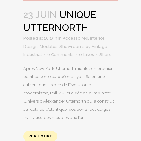
23 JUIN
UNIQUE
UTTERNORTH
Posted at 16:19h
in
Accessoires
,
Interior
Design
,
Meubles
,
Showrooms
by
Vintage
Industrial
0 Comments
0
Likes
Share
Après New York, Utternorth ajoute son premier
point de vente européen à Lyon. Selon une
authentique histoire de l’évolution du
modernisme, Phil Muller a décidé d’implanter
l’univers d’Alexxander Utternorth qui a construit
au-delà de l’Atlantique, des ponts, des cargos
mais aussi des meubles que l’on...
READ MORE