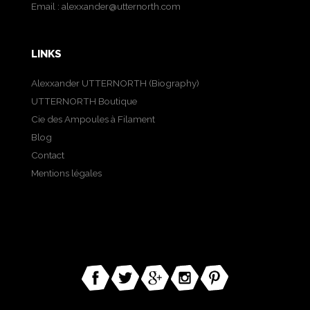
Email :
alexxander@utternorth.com
LINKS
Alexxander UTTERNORTH (Biography)
UTTERNORTH Boutique
Cie des Ampoules à Filament
Blog
Contact
Mentions légales