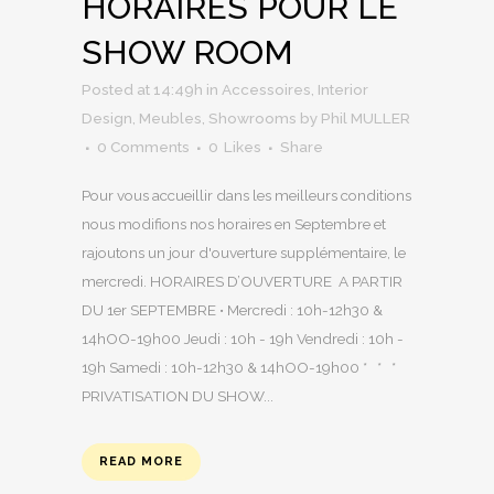
HORAIRES POUR LE
SHOW ROOM
Posted at 14:49h
in
Accessoires
,
Interior
Design
,
Meubles
,
Showrooms
by
Phil MULLER
0 Comments
0
Likes
Share
Pour vous accueillir dans les meilleurs conditions
nous modifions nos horaires en Septembre et
rajoutons un jour d'ouverture supplémentaire, le
mercredi. HORAIRES D’OUVERTURE A PARTIR
DU 1er SEPTEMBRE • Mercredi : 10h-12h30 &
14hOO-19h00 Jeudi : 10h - 19h Vendredi : 10h -
19h Samedi : 10h-12h30 & 14hOO-19h00 * * *
PRIVATISATION DU SHOW...
READ MORE