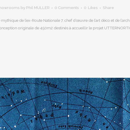
howrooms
by
Phil MULLER
0 Comments
0
Likes
Share
thique de l’ex-Route Nationale 7, chef d’œuvre de l’art déco et de l’archit
conception originale de 450m2 destinés à accueillir le projet UTTERNORTH