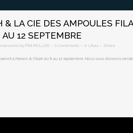
& LA CIE DES AMPOULES FIL
8 AU 12 SEPTEMBRE
howrooms
by
Phil MULLER
0 Comments
0
Likes
Share
 à Maison & Objet du 8 au 12 septembre. Nous vous donnons rendez-v