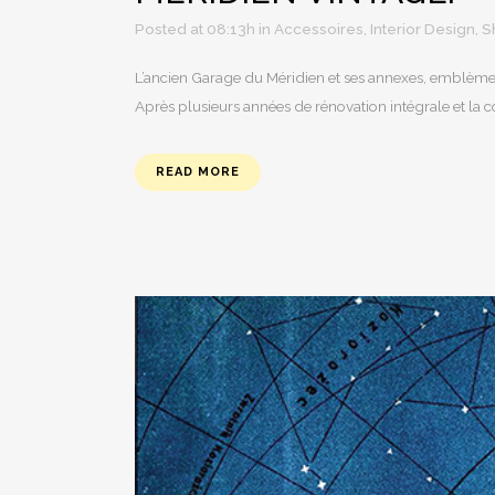
Posted at 08:13h
in
Accessoires
,
Interior Design
,
S
L’ancien Garage du Méridien et ses annexes, emblème my
Après plusieurs années de rénovation intégrale et la 
READ MORE