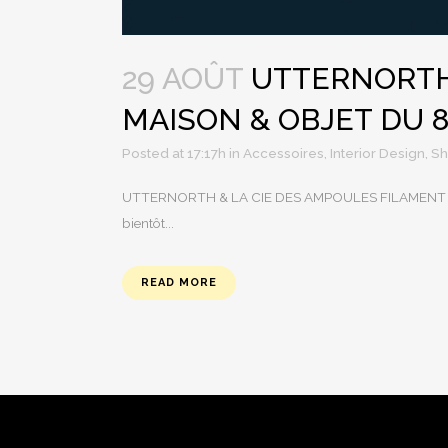
29 AOÛT
UTTERNORTH 
MAISON & OBJET DU 
Posted at 17:17h
in
Accessoires
,
Interior Design
,
S
UTTERNORTH & LA CIE DES AMPOULES FILAMENT seront
bientôt...
READ MORE