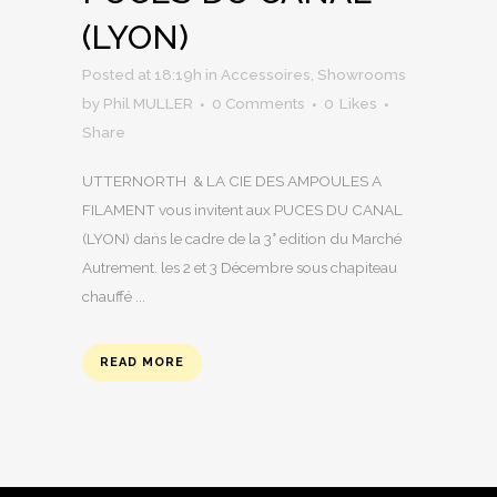
(LYON)
Posted at 18:19h
in
Accessoires
,
Showrooms
by
Phil MULLER
0 Comments
0
Likes
Share
UTTERNORTH & LA CIE DES AMPOULES A
FILAMENT vous invitent aux PUCES DU CANAL
(LYON) dans le cadre de la 3° edition du Marché
Autrement. les 2 et 3 Décembre sous chapiteau
chauffé ...
READ MORE