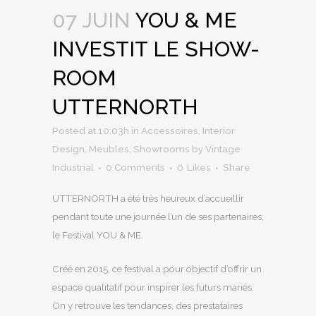
07 JUIN
YOU & ME
INVESTIT LE SHOW-
ROOM
UTTERNORTH
Posted at 10:03h
in
Accessoires
,
Interior
Design
,
Meubles
,
Showrooms
by
Vintage
Industrial
0 Comments
0
Likes
Share
UTTERNORTH a été très heureux d’accueillir
pendant toute une journée l’un de ses partenaires,
le Festival YOU & ME.
Créé en 2015, ce festival a pour objectif d’offrir un
espace qualitatif pour inspirer les futurs mariés.
On y retrouve les tendances, des prestataires