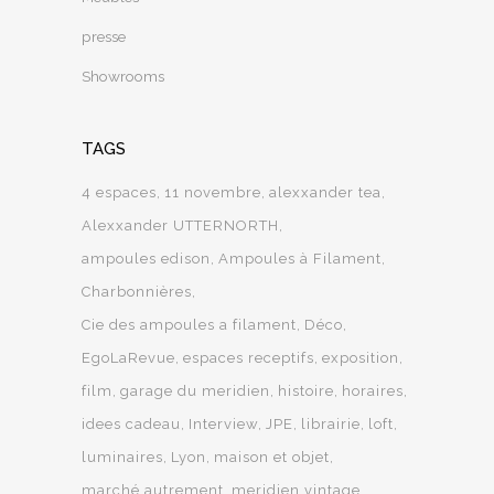
presse
Showrooms
TAGS
4 espaces
11 novembre
alexxander tea
Alexxander UTTERNORTH
ampoules edison
Ampoules à Filament
Charbonnières
Cie des ampoules a filament
Déco
EgoLaRevue
espaces receptifs
exposition
film
garage du meridien
histoire
horaires
idees cadeau
Interview
JPE
librairie
loft
luminaires
Lyon
maison et objet
marché autrement
meridien vintage