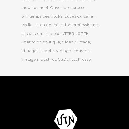
mobilier
noel
Ouverture
presse
printemps des docks
puces du canal
Radio
salon de thé
salon professionnel
show-room
thé bio
UTTERNORTH
utternorth boutique
Video
vintage
Vintage Durable
Vintage Industrial
vintage industriel
VuDansLaPresse