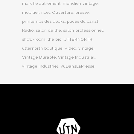
marché autrement
meridien vintage
mobilier
noel
Ouverture
presse
printemps des docks
puces du canal
Radio
salon de thé
salon professionnel
show-room
thé bio
UTTERNORTH
utternorth boutique
Video
vintage
Vintage Durable
Vintage Industrial
vintage industriel
VuDansLaPresse