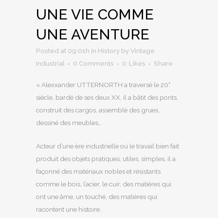
UNE VIE COMME
UNE AVENTURE
Posted at 09:01h
in
History
by
Vintage
Industrial
0 Comments
0
Likes
Share
« Alexxander UTTERNORTH a traversé le 20°
siècle, bardé de ses deux XX, il a bâtit des ponts,
construit des cargos, assemblé des grues,
dessiné des meubles…
Acteur d’une ère industrielle où le travail bien fait
produit des objets pratiques, utiles, simples, il a
façonné des matériaux nobles et résistants
comme le bois, l’acier, le cuir, des matières qui
ont une âme, un touché, des matières qui
racontent une histoire.