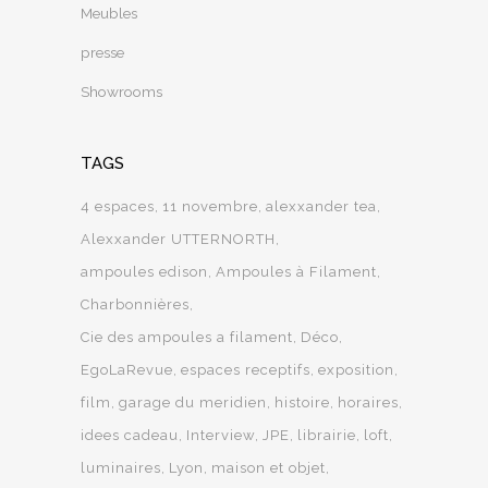
Meubles
presse
Showrooms
TAGS
4 espaces
11 novembre
alexxander tea
Alexxander UTTERNORTH
ampoules edison
Ampoules à Filament
Charbonnières
Cie des ampoules a filament
Déco
EgoLaRevue
espaces receptifs
exposition
film
garage du meridien
histoire
horaires
idees cadeau
Interview
JPE
librairie
loft
luminaires
Lyon
maison et objet