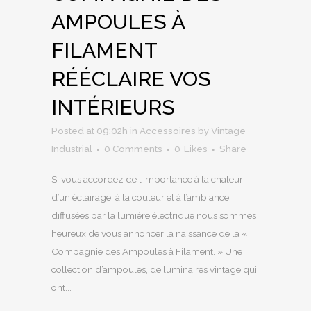
AMPOULES À
FILAMENT
RÉÉCLAIRE VOS
INTÉRIEURS
Posted at 09:02h
in
Accessoires
by
Vintage
Industrial
0 Comments
0
Likes
Share
Si vous accordez de l’importance à la chaleur
d’un éclairage, à la couleur et à l’ambiance
diffusées par la lumière électrique nous sommes
heureux de vous annoncer la naissance de la «
Compagnie des Ampoules à Filament. » Une
collection d’ampoules, de luminaires vintage qui
ont...