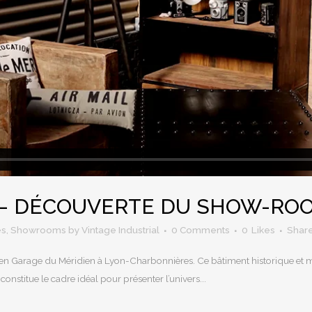
– DÉCOUVERTE DU SHOW-RO
es
,
Showrooms
by
Vintage Industrial
0 Comments
0
Likes
Shar
ien Garage du Méridien à Lyon-Charbonnières. Ce bâtiment historique et my
e constitue le cadre idéal pour présenter l’univers...