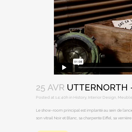
25 AVR
UTTERNORTH 
Posted at 14:40h
in
History
,
Interior Design
,
Meubl
Le show-room principal est implanté au sein de l’anc
son vitrail Noir et Blanc, sa charpente Eiffel, sa verrièr