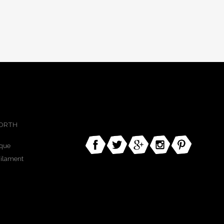
NORTH
que
Filament