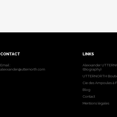
CONTACT
LINKS
Email :
Alexxander UTTER
alexxander@utternorth.com
(Biography)
UTTERNORTH Bouti
Cie des Ampoules à 
Blog
Contact
Mentions légales